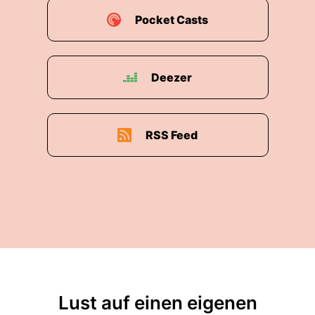
Anregungen und Zuschriften über Podcast, App
Pocket Casts
TV oder über unseren Instagram Kanal. Bis
dahin.
Deezer
00:02:18: Sprecher 1 Macht's gut.
RSS Feed
Lust auf einen eigenen